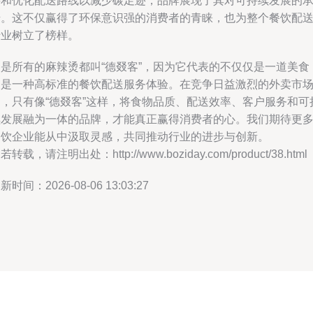
料和优化配送路线以减少碳足迹，品牌展现了其对可持续发展的
诺。这不仅赢得了环保意识强的消费者的青睐，也为整个餐饮配
行业树立了榜样。
不是所有的麻辣烫都叫“德叕客”，因为它代表的不仅仅是一道美食
更是一种高标准的餐饮配送服务体验。在竞争日益激烈的外卖市
中，只有像“德叕客”这样，将食物品质、配送效率、客户服务和可
续发展融为一体的品牌，才能真正赢得消费者的心。我们期待更
餐饮企业能从中汲取灵感，共同推动行业的进步与创新。
若转载，请注明出处：http://www.boziday.com/product/38.html
新时间：2026-08-06 13:03:27