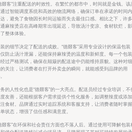
“德叕客”注重配送的时效性。在繁忙的都市中，时间就是金钱。该
牌通过智能调度系统和高效的物流网络，确保订单在承诺的时间
送达，避免了食物因长时间运输而失去最佳口感。相比之下，许
普通麻辣烫店在高峰期常出现延迟，导致汤汁变凉、食材软烂，
响了整体体验。
包装的细节决定了配送的成败。“德叕客”采用专业设计的保温包装
不仅防止汤汁泄漏，还能保持麻辣烫的温度和新鲜度。每一个包
都经过严格测试，确保在颠簸的配送途中仍能维持原貌。这种对
节的关注，让消费者在打开外卖盒的瞬间，就能感受到品牌的用
心。
服务的人性化也是“德叕客”的一大亮点。配送员经过专业培训，不
态度友善，还能根据客户需求提供个性化服务，如调整辣度或添
备注食材。品牌通过实时追踪系统和客服支持，让消费者随时掌
订单状态，增强了信任感和满意度。
“德叕客”在环保和社会责任方面也不落人后。通过使用可降解包装